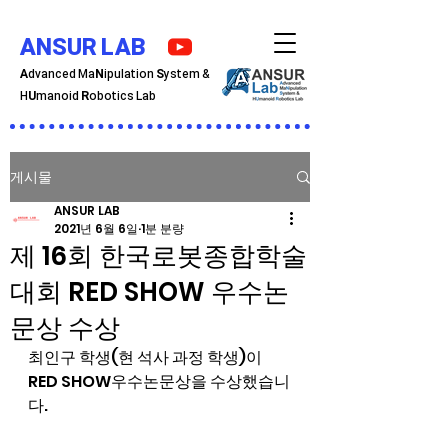
ANSUR LAB
A
dvanced Ma
N
ipulation
S
ystem &
H
U
manoid
R
obotics Lab
게시물
ANSUR LAB
2021년 6월 6일
1분 분량
제 16회 한국로봇종합학술
대회 RED SHOW 우수논
문상 수상
최인구 학생(현 석사 과정 학생)이 
RED SHOW우수논문상을 수상했습니
다.