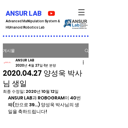
ANSUR LAB
A
dvanced Ma
N
ipulation
S
ystem &
H
U
manoid
R
obotics Lab
게시물
ANSUR LAB
2020년 4월 27일
1분 분량
2020.04.27 양성욱 박사
님 생일
최종 수정일:
2020년 10월 12일
ANSUR LAB과 ROBOGRAM이 40번
째(만으로 39...) 양성욱 박사님의 생
일을 축하드립니다!